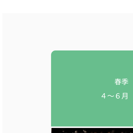
春季
４～６月