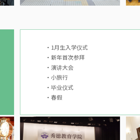
・1月生入学仪式
・新年首次参拜
・演讲大会
・小旅行
・毕业仪式
・春假