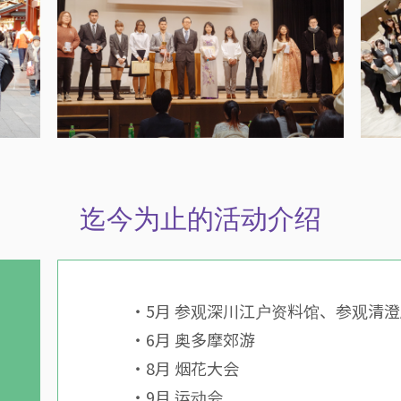
迄今为止的活动介绍
・5月 参观深川江户资料馆、参观清
・6月 奥多摩郊游
・8月 烟花大会
・9月 运动会